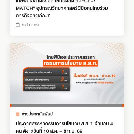
ไทยพีบีเอส เตรียมถ่ายทอดสด ส่ง “CE-7
MATCH” อุปกรณ์วิทยาศาสตร์ฝีมือคนไทยร่วม
ภารกิจฉางเอ๋อ-7
5 ส.ค. 69
ข่าวประชาสัมพันธ์
ประกาศสรรหากรรมการนโยบาย ส.ส.ท. จำนวน 4
คน ตั้งแต่วันที่ 10 ส.ค. – 8 ก.ย. 69