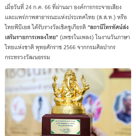
เว็บไซต์บริการ
เมื่อวันที่ 24 ก.ค. 66 ที่ผ่านมา องค์การกระจายเสียง
C-SITE
และแพร่ภาพสาธารณะแห่งประเทศไทย (ส.ส.ท.) หรือ
เพราะพลังการสื่อสารอยู่ในมือคุณ
“สถานีโทรทัศน์ส่ง
ไทยพีบีเอส ได้รับรางวัลเชิดชูเกียรติ
Locals
นิเวศสื่อสาธารณะท้องถิ่นคุณภาพ
เสริมรายการเพลงไทย”
(เพชรในเพลง) ในงานวันภาษา
Policy Watch
ไทยแห่งชาติ พุทธศักราช 2566 จากกรมศิลปากร
จับตาอนาคตประเทศไทย
กระทรวงวัฒนธรรม
The Visual
Making Data Visible
Thai PBS Verify
ตรวจสอบข่าวปลอม คัดกรองข่าวจริง