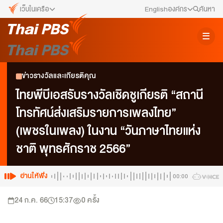
เว็บในเครือ
English
องค์กร
ค้นหา
เว็บไซต์ในเครือ
สมัครงาน/ฝึกงาน
ALTV
ทีวีเรียนสนุก
ข่าวประชาสัมพันธ์
ข่าวรางวัลและเกียรติคุณ
VIPA
ทุกความสุข...ดูฟรี ไม่มีโฆษณา
คณะกรรมการนโยบาย ส.ส.ท.
ไทยพีบีเอสรับรางวัลเชิดชูเกียรติ “สถานี
The Active
โทรทัศน์ส่งเสริมรายการเพลงไทย”
พื้นที่นำเสนอวาระของสังคม
สภาผู้ชมและผู้ฟังรายการ
(เพชรในเพลง) ในงาน “วันภาษาไทยแห่ง
Thai PBS Kids
เรื่องราวดี ๆ สำหรับครอบครัว
รับเรื่องร้องเรียน
ชาติ พุทธศักราช 2566”
Thai PBS Podcast
View The World via The Voice
ติดต่อเรา
อ่านให้ฟัง
00:00
Thai PBS World
We Bring Thailand to The World
About Thai PBS
24 ก.ค. 66
15:37
0
ครั้ง