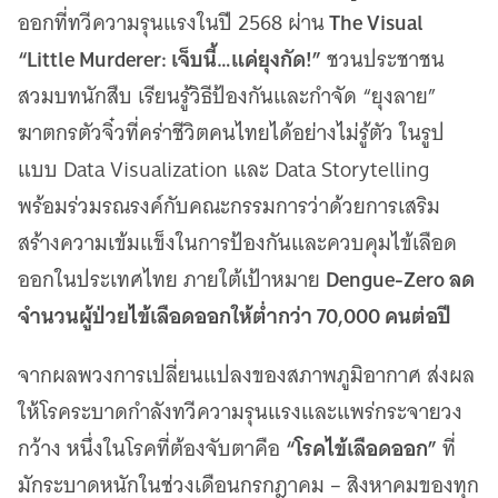
เว็บไซต์บริการ
The Visual
ออกที่ทวีความรุนแรงในปี 2568 ผ่าน
C-SITE
“Little Murderer: เจ็บนี้…แค่ยุงกัด!”
ชวนประชาชน
เพราะพลังการสื่อสารอยู่ในมือคุณ
สวมบทนักสืบ เรียนรู้วิธีป้องกันและกำจัด “ยุงลาย”
Locals
นิเวศสื่อสาธารณะท้องถิ่นคุณภาพ
ฆาตกรตัวจิ๋วที่คร่าชีวิตคนไทยได้อย่างไม่รู้ตัว ในรูป
แบบ Data Visualization และ Data Storytelling
Policy Watch
จับตาอนาคตประเทศไทย
พร้อมร่วมรณรงค์กับคณะกรรมการว่าด้วยการเสริม
The Visual
สร้างความเข้มแข็งในการป้องกันและควบคุมไข้เลือด
Making Data Visible
Dengue-Zero ลด
ออกในประเทศไทย ภายใต้เป้าหมาย
Thai PBS Verify
ตรวจสอบข่าวปลอม คัดกรองข่าวจริง
จำนวนผู้ป่วยไข้เลือดออกให้ต่ำกว่า 70,000 คนต่อปี
จากผลพวงการเปลี่ยนแปลงของสภาพภูมิอากาศ ส่งผล
ให้โรคระบาดกำลังทวีความรุนแรงและแพร่กระจายวง
“โรคไข้เลือดออก”
กว้าง หนึ่งในโรคที่ต้องจับตาคือ
ที่
มักระบาดหนักในช่วงเดือนกรกฎาคม – สิงหาคมของทุก