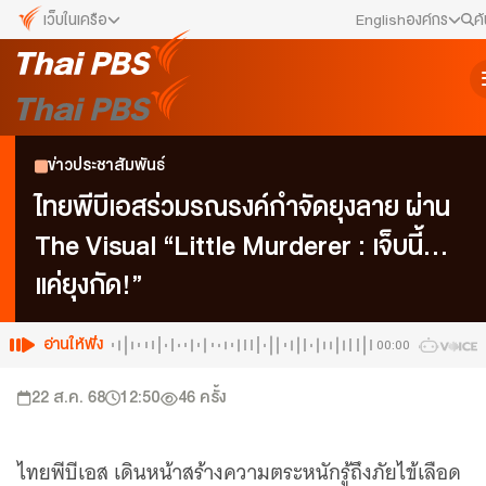
เว็บในเครือ
English
องค์กร
ค
เว็บไซต์ในเครือ
สมัครงาน/ฝึกงาน
ALTV
ทีวีเรียนสนุก
ข่าวประชาสัมพันธ์
ข่าวประชาสัมพันธ์
VIPA
ทุกความสุข...ดูฟรี ไม่มีโฆษณา
คณะกรรมการนโยบาย ส.ส.ท.
ไทยพีบีเอสร่วมรณรงค์กำจัดยุงลาย ผ่าน
The Active
The Visual “Little Murderer : เจ็บนี้…
พื้นที่นำเสนอวาระของสังคม
สภาผู้ชมและผู้ฟังรายการ
แค่ยุงกัด!”
Thai PBS Kids
เรื่องราวดี ๆ สำหรับครอบครัว
รับเรื่องร้องเรียน
Thai PBS Podcast
อ่านให้ฟัง
00:00
View The World via The Voice
ติดต่อเรา
22 ส.ค. 68
12:50
46
ครั้ง
Thai PBS World
We Bring Thailand to The World
About Thai PBS
ไทยพีบีเอส เดินหน้าสร้างความตระหนักรู้ถึงภัยไข้เลือด