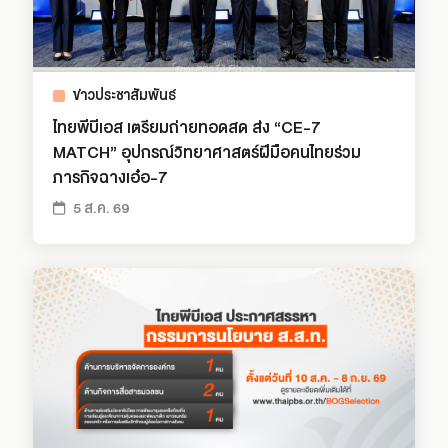
ข่าวประชาสัมพันธ์
ไทยพีบีเอส เตรียมถ่ายทอดสด ส่ง “CE-7
MATCH” อุปกรณ์วิทยาศาสตร์ฝีมือคนไทยร่วม
ภารกิจฉางเอ๋อ-7
5 ส.ค. 69