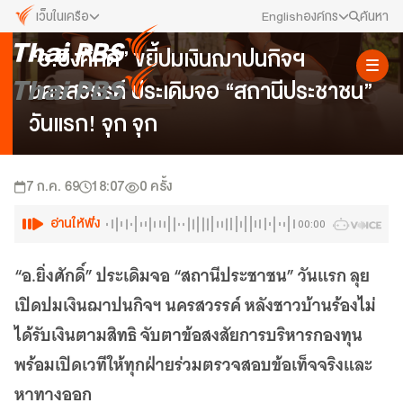
เว็บในเครือ
English
องค์กร
ค้นหา
ข่าวประชาสัมพันธ์
“อ.ยิ่งศักดิ์” ขยี้ปมเงินฌาปนกิจฯ
เว็บไซต์ในเครือ
สมัครงาน/ฝึกงาน
นครสวรรค์ ประเดิมจอ “สถานีประชาชน”
ALTV
ทีวีเรียนสนุก
ข่าวประชาสัมพันธ์
วันแรก! จุก จุก
VIPA
ทุกความสุข...ดูฟรี ไม่มีโฆษณา
คณะกรรมการนโยบาย ส.ส.ท.
The Active
7 ก.ค. 69
18:07
0
ครั้ง
พื้นที่นำเสนอวาระของสังคม
สภาผู้ชมและผู้ฟังรายการ
อ่านให้ฟัง
00:00
Thai PBS Kids
เรื่องราวดี ๆ สำหรับครอบครัว
รับเรื่องร้องเรียน
“อ.ยิ่งศักดิ์” ประเดิมจอ “สถานีประชาชน” วันแรก ลุย
Thai PBS Podcast
เปิดปมเงินฌาปนกิจฯ นครสวรรค์ หลังชาวบ้านร้องไม่
View The World via The Voice
ติดต่อเรา
ได้รับเงินตามสิทธิ จับตาข้อสงสัยการบริหารกองทุน
Thai PBS World
We Bring Thailand to The World
พร้อมเปิดเวทีให้ทุกฝ่ายร่วมตรวจสอบข้อเท็จจริงและ
About Thai PBS
หาทางออก