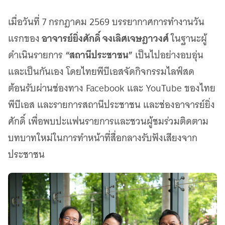
เว็บไซต์บริการ
เมื่อวันที่ 7 กรกฎาคม 2569 บรรยากาศการทำงานวัน
C-SITE
เพราะพลังการสื่อสารอยู่ในมือคุณ
อาจารย์ยิ่งศักดิ์ จงเลิศเจษฎาวงศ์
แรกของ
ในฐานะผู้
Locals
“สถานีประชาชน”
ดำเนินรายการ
เป็นไปอย่างอบอุ่น
นิเวศสื่อสาธารณะท้องถิ่นคุณภาพ
และเป็นกันเอง โดยไทยพีบีเอสจัดกิจกรรมไลฟ์สด
Policy Watch
จับตาอนาคตประเทศไทย
ต้อนรับผ่านช่องทาง Facebook และ YouTube ของไทย
The Visual
พีบีเอส และรายการสถานีประชาชน และช่องอาจารย์ยิ่ง
Making Data Visible
ศักดิ์ เพื่อพบปะแฟนรายการและชวนผู้ชมร่วมติดตาม
Thai PBS Verify
บทบาทใหม่ในการทำหน้าที่สื่อกลางรับฟังเสียงจาก
ตรวจสอบข่าวปลอม คัดกรองข่าวจริง
ประชาชน