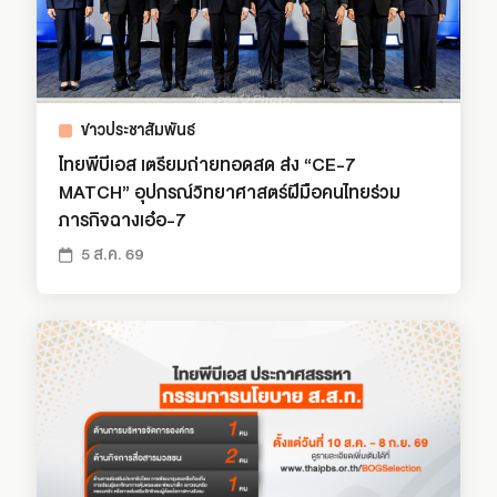
ข่าวประชาสัมพันธ์
ไทยพีบีเอส เตรียมถ่ายทอดสด ส่ง “CE-7
MATCH” อุปกรณ์วิทยาศาสตร์ฝีมือคนไทยร่วม
ภารกิจฉางเอ๋อ-7
5 ส.ค. 69