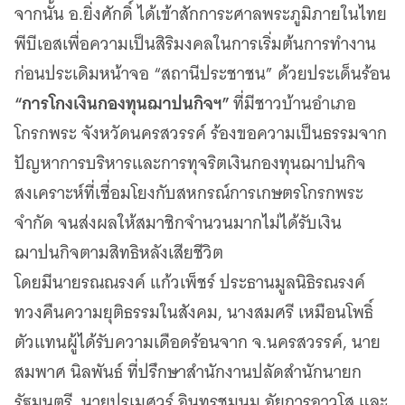
จากนั้น อ.ยิ่งศักดิ์ ได้เข้าสักการะศาลพระภูมิภายในไทย
พีบีเอสเพื่อความเป็นสิริมงคลในการเริ่มต้นการทำงาน
ก่อนประเดิมหน้าจอ “สถานีประชาชน” ด้วยประเด็นร้อน
“การโกงเงินกองทุนฌาปนกิจฯ”
ที่มีชาวบ้านอำเภอ
โกรกพระ จังหวัดนครสวรรค์ ร้องขอความเป็นธรรมจาก
ปัญหาการบริหารและการทุจริตเงินกองทุนฌาปนกิจ
สงเคราะห์ที่เชื่อมโยงกับสหกรณ์การเกษตรโกรกพระ
จำกัด จนส่งผลให้สมาชิกจำนวนมากไม่ได้รับเงิน
ฌาปนกิจตามสิทธิหลังเสียชีวิต
โดยมีนายรณณรงค์ แก้วเพ็ชร์ ประธานมูลนิธิรณรงค์
ทวงคืนความยุติธรรมในสังคม, นางสมศรี เหมือนโพธิ์
ตัวแทนผู้ได้รับความเดือดร้อนจาก จ.นครสวรรค์, นาย
สมพาศ นิลพันธ์ ที่ปรึกษาสำนักงานปลัดสำนักนายก
รัฐมนตรี, นายปรเมศวร์ อินทรชุมนุม อัยการอาวุโส และ