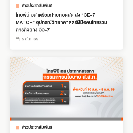
ข่าวประชาสัมพันธ์
ไทยพีบีเอส เตรียมถ่ายทอดสด ส่ง “CE-7
MATCH” อุปกรณ์วิทยาศาสตร์ฝีมือคนไทยร่วม
ภารกิจฉางเอ๋อ-7
5 ส.ค. 69
ข่าวประชาสัมพันธ์