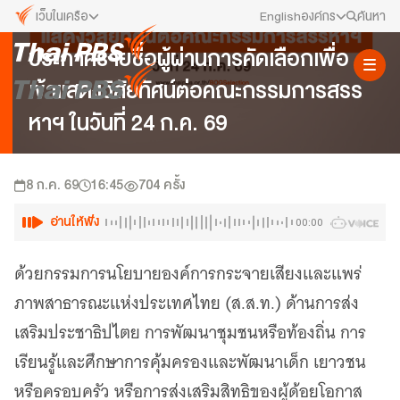
เว็บในเครือ
English
องค์กร
ค้นหา
ข่าวประชาสัมพันธ์
ประกาศรายชื่อผู้ผ่านการคัดเลือกเพื่อ
เว็บไซต์ในเครือ
สมัครงาน/ฝึกงาน
เข้าแสดงวิสัยทัศน์ต่อคณะกรรมการสรร
ALTV
ทีวีเรียนสนุก
ข่าวประชาสัมพันธ์
หาฯ ในวันที่ 24 ก.ค. 69
VIPA
ทุกความสุข...ดูฟรี ไม่มีโฆษณา
คณะกรรมการนโยบาย ส.ส.ท.
The Active
8 ก.ค. 69
16:45
704
ครั้ง
พื้นที่นำเสนอวาระของสังคม
สภาผู้ชมและผู้ฟังรายการ
อ่านให้ฟัง
00:00
Thai PBS Kids
เรื่องราวดี ๆ สำหรับครอบครัว
รับเรื่องร้องเรียน
ด้วยกรรมการนโยบายองค์การกระจายเสียงและแพร่
Thai PBS Podcast
ภาพสาธารณะแห่งประเทศไทย (ส.ส.ท.) ด้านการส่ง
View The World via The Voice
ติดต่อเรา
เสริมประชาธิปไตย การพัฒนาชุมชนหรือท้องถิ่น การ
Thai PBS World
We Bring Thailand to The World
About Thai PBS
เรียนรู้และศึกษาการคุ้มครองและพัฒนาเด็ก เยาวชน
หรือครอบครัว หรือการส่งเสริมสิทธิของผู้ด้อยโอกาส