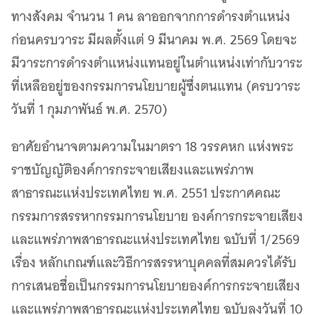
เว็บไซต์บริการ
ทางสังคม จำนวน 1 คน ลาออกจากการดำรงตำแหน่ง
C-SITE
ก่อนครบวาระ มีผลตั้งแต่ 9 มีนาคม พ.ศ. 2569 โดยจะ
เพราะพลังการสื่อสารอยู่ในมือคุณ
มีวาระการดำรงตำแหน่งแทนอยู่ในตำแหน่งเท่ากับวาระ
Locals
นิเวศสื่อสาธารณะท้องถิ่นคุณภาพ
ที่เหลืออยู่ของกรรมการนโยบายผู้ซึ่งตนแทน (ครบวาระ
Policy Watch
วันที่ 1 กุมภาพันธ์ พ.ศ. 2570)
จับตาอนาคตประเทศไทย
The Visual
อาศัยอำนาจตามความในมาตรา 18 วรรคหก แห่งพระ
Making Data Visible
ราชบัญญัติองค์การกระจายเสียงและแพร่ภาพ
Thai PBS Verify
สาธารณะแห่งประเทศไทย พ.ศ. 2551 ประกาศคณะ
ตรวจสอบข่าวปลอม คัดกรองข่าวจริง
กรรมการสรรหากรรมการนโยบาย องค์การกระจายเสียง
และแพร่ภาพสาธารณะแห่งประเทศไทย ฉบับที่ 1/2569
เรื่อง หลักเกณฑ์และวิธีการสรรหาบุคคลที่สมควรได้รับ
การเสนอชื่อเป็นกรรมการนโยบายองค์การกระจายเสียง
และแพร่ภาพสาธารณะแห่งประเทศไทย ฉบับลงวันที่ 10