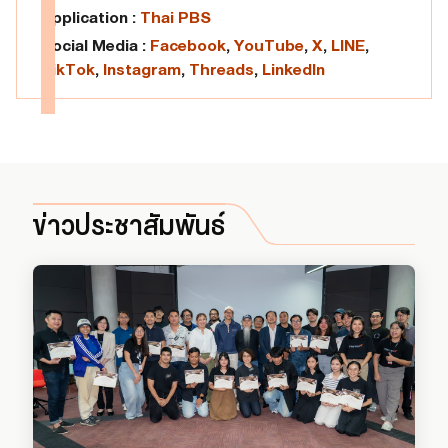
Application :
Thai PBS
Social Media :
Facebook
,
YouTube
,
X
,
LINE
,
TikTok
,
Instagram
,
Threads
,
LinkedIn
ข่าวประชาสัมพันธ์