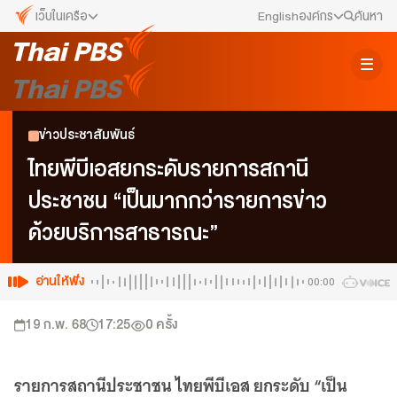
เว็บในเครือ
English
องค์กร
ค้นหา
เว็บไซต์ในเครือ
สมัครงาน/ฝึกงาน
ALTV
ทีวีเรียนสนุก
ข่าวประชาสัมพันธ์
ข่าวประชาสัมพันธ์
VIPA
ทุกความสุข...ดูฟรี ไม่มีโฆษณา
คณะกรรมการนโยบาย ส.ส.ท.
ไทยพีบีเอสยกระดับรายการสถานี
The Active
ประชาชน “เป็นมากกว่ารายการข่าว
พื้นที่นำเสนอวาระของสังคม
สภาผู้ชมและผู้ฟังรายการ
ด้วยบริการสาธารณะ”
Thai PBS Kids
เรื่องราวดี ๆ สำหรับครอบครัว
รับเรื่องร้องเรียน
Thai PBS Podcast
อ่านให้ฟัง
00:00
View The World via The Voice
ติดต่อเรา
19 ก.พ. 68
17:25
0
ครั้ง
Thai PBS World
We Bring Thailand to The World
About Thai PBS
รายการสถานีประชาชน ไทยพีบีเอส ยกระดับ “เป็น