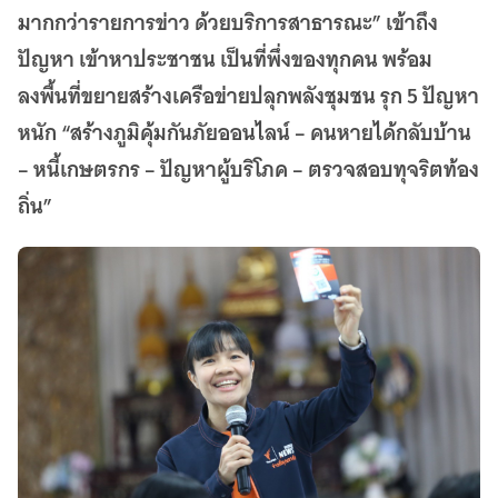
เว็บไซต์บริการ
มากกว่ารายการข่าว ด้วยบริการสาธารณะ” เข้าถึง
C-SITE
ปัญหา เข้าหาประชาชน เป็นที่พึ่งของทุกคน พร้อม
เพราะพลังการสื่อสารอยู่ในมือคุณ
ลงพื้นที่ขยายสร้างเครือข่ายปลุกพลังชุมชน รุก 5 ปัญหา
Locals
หนัก “สร้างภูมิคุ้มกันภัยออนไลน์ – คนหายได้กลับบ้าน
นิเวศสื่อสาธารณะท้องถิ่นคุณภาพ
– หนี้เกษตรกร – ปัญหาผู้บริโภค – ตรวจสอบทุจริตท้อง
Policy Watch
จับตาอนาคตประเทศไทย
ถิ่น”
The Visual
Making Data Visible
Thai PBS Verify
ตรวจสอบข่าวปลอม คัดกรองข่าวจริง