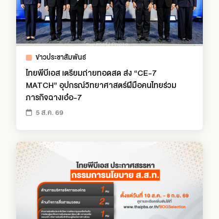
ข่าวประชาสัมพันธ์
ไทยพีบีเอส เตรียมถ่ายทอดสด ส่ง “CE-7
MATCH” อุปกรณ์วิทยาศาสตร์ฝีมือคนไทยร่วม
ภารกิจฉางเอ๋อ-7
5 ส.ค. 69