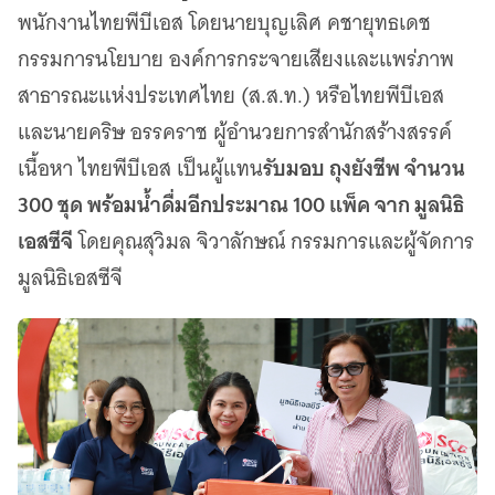
เว็บไซต์บริการ
พนักงานไทยพีบีเอส โดยนายบุญเลิศ คชายุทธเดช
C-SITE
กรรมการนโยบาย องค์การกระจายเสียงและแพร่ภาพ
เพราะพลังการสื่อสารอยู่ในมือคุณ
สาธารณะแห่งประเทศไทย (ส.ส.ท.) หรือไทยพีบีเอส
Locals
นิเวศสื่อสาธารณะท้องถิ่นคุณภาพ
และนายคริษ อรรคราช ผู้อำนวยการสำนักสร้างสรรค์
รับมอบ ถุงยังชีพ จำนวน
เนื้อหา ไทยพีบีเอส เป็นผู้แทน
Policy Watch
จับตาอนาคตประเทศไทย
300 ชุด พร้อมน้ำดื่มอีกประมาณ 100 แพ็ค จาก มูลนิธิ
The Visual
เอสซีจี
โดยคุณสุวิมล จิวาลักษณ์ กรรมการและผู้จัดการ
Making Data Visible
มูลนิธิเอสซีจี
Thai PBS Verify
ตรวจสอบข่าวปลอม คัดกรองข่าวจริง