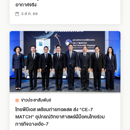
อากาศจริง
5 ส.ค. 69
ข่าวประชาสัมพันธ์
ไทยพีบีเอส เตรียมถ่ายทอดสด ส่ง “CE-7
MATCH” อุปกรณ์วิทยาศาสตร์ฝีมือคนไทยร่วม
ภารกิจฉางเอ๋อ-7