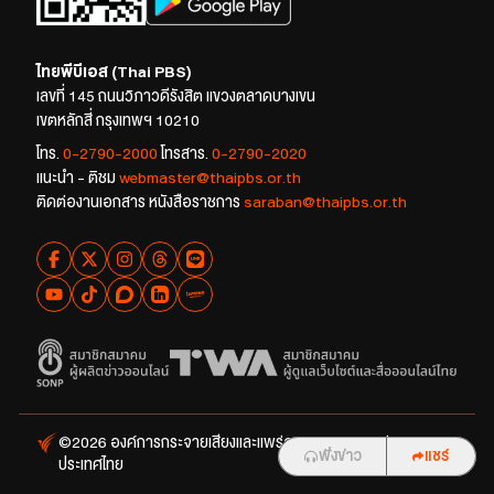
ไทยพีบีเอส (Thai PBS)
เลขที่ 145 ถนนวิภาวดีรังสิต แขวงตลาดบางเขน
เขตหลักสี่ กรุงเทพฯ 10210
โทร.
0-2790-2000
โทรสาร.
0-2790-2020
แนะนำ - ติชม
webmaster@thaipbs.or.th
ติดต่องานเอกสาร หนังสือราชการ
saraban@thaipbs.or.th
©2026 องค์การกระจายเสียงและแพร่ภาพสาธารณะแห่ง
ฟังข่าว
ฟังข่าว
แชร์
แชร์
ประเทศไทย