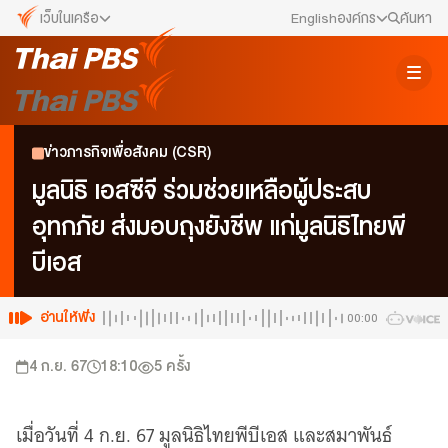
เว็บในเครือ
English
องค์กร
ค้นหา
เว็บไซต์ในเครือ
สมัครงาน/ฝึกงาน
ALTV
ทีวีเรียนสนุก
ข่าวประชาสัมพันธ์
ข่าวภารกิจเพื่อสังคม (CSR)
VIPA
ทุกความสุข...ดูฟรี ไม่มีโฆษณา
คณะกรรมการนโยบาย ส.ส.ท.
มูลนิธิ เอสซีจี ร่วมช่วยเหลือผู้ประสบ
The Active
อุทกภัย ส่งมอบถุงยังชีพ แก่มูลนิธิไทยพี
พื้นที่นำเสนอวาระของสังคม
สภาผู้ชมและผู้ฟังรายการ
บีเอส
Thai PBS Kids
เรื่องราวดี ๆ สำหรับครอบครัว
รับเรื่องร้องเรียน
Thai PBS Podcast
อ่านให้ฟัง
00:00
View The World via The Voice
ติดต่อเรา
4 ก.ย. 67
18:10
5
ครั้ง
Thai PBS World
We Bring Thailand to The World
About Thai PBS
เมื่อวันที่ 4 ก.ย. 67 มูลนิธิไทยพีบีเอส และสมาพันธ์