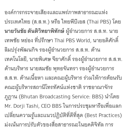
เว็บไซต์บริการ
องค์การกระจายเสียงและแพร่ภาพสาธารณะแห่ง
C-SITE
เพราะพลังการสื่อสารอยู่ในมือคุณ
ประเทศไทย (ส.ส.ท.) หรือ ไทยพีบีเอส (Thai PBS) โดย
Locals
นายวันชัย ตันติวิทยาพิทักษ์
ผู้อำนวยการ ส.ส.ท. นาย
นิเวศสื่อสาธารณะท้องถิ่นคุณภาพ
เทพชัย หย่อง ที่ปรึกษา Thai PBS World, นายอดิศักดิ์
Policy Watch
จับตาอนาคตประเทศไทย
ลิมปรุ่งพัฒนกิจ รองผู้อำนวยการ ส.ส.ท. ด้าน
The Visual
เทคโนโลยี, นายพิเศษ จียาศักดิ์ รองผู้อำนวยการ ส.ส.ท.
Making Data Visible
ด้านบริหาร นายสมชัย พุทธจันทรา รองผู้อำนวยการ
Thai PBS Verify
ส.ส.ท. ด้านเนื้อหา และคณะผู้บริหาร ร่วมให้การต้อนรับ
ตรวจสอบข่าวปลอม คัดกรองข่าวจริง
คณะผู้บริหารสถานีโทรทัศน์แห่งชาติ ราชอาณาจักร
ภูฏาน (Bhutan Broadcasting Service: BBS) นำโดย
Mr. Dorji Tashi, CEO BBS ในการประชุมหารือเพื่อแลก
เปลี่ยนความรู้และแนวปฏิบัติที่ดีที่สุด (Best Practices)
มุ่งเน้นการปรับตัวของสื่อสาธารณะในยุคดิจิทัล การ