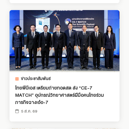
ข่าวประชาสัมพันธ์
ไทยพีบีเอส เตรียมถ่ายทอดสด ส่ง “CE-7
MATCH” อุปกรณ์วิทยาศาสตร์ฝีมือคนไทยร่วม
ภารกิจฉางเอ๋อ-7
5 ส.ค. 69