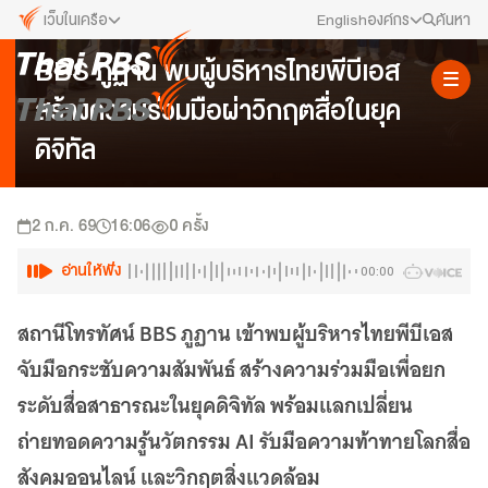
เว็บในเครือ
English
องค์กร
ค้นหา
ข่าวความร่วมมือและพันธมิตร
BBS ภูฏาน พบผู้บริหารไทยพีบีเอส
เว็บไซต์ในเครือ
สมัครงาน/ฝึกงาน
สร้างความร่วมมือผ่าวิกฤตสื่อในยุค
ALTV
ทีวีเรียนสนุก
ข่าวประชาสัมพันธ์
ดิจิทัล
VIPA
ทุกความสุข...ดูฟรี ไม่มีโฆษณา
คณะกรรมการนโยบาย ส.ส.ท.
The Active
2 ก.ค. 69
16:06
0
ครั้ง
พื้นที่นำเสนอวาระของสังคม
สภาผู้ชมและผู้ฟังรายการ
อ่านให้ฟัง
00:00
Thai PBS Kids
เรื่องราวดี ๆ สำหรับครอบครัว
รับเรื่องร้องเรียน
สถานีโทรทัศน์ BBS ภูฏาน เข้าพบผู้บริหารไทยพีบีเอส
Thai PBS Podcast
จับมือกระชับความสัมพันธ์ สร้างความร่วมมือเพื่อยก
View The World via The Voice
ติดต่อเรา
ระดับสื่อสาธารณะในยุคดิจิทัล พร้อมแลกเปลี่ยน
Thai PBS World
We Bring Thailand to The World
ถ่ายทอดความรู้นวัตกรรม AI รับมือความท้าทายโลกสื่อ
About Thai PBS
สังคมออนไลน์ และวิกฤตสิ่งแวดล้อม