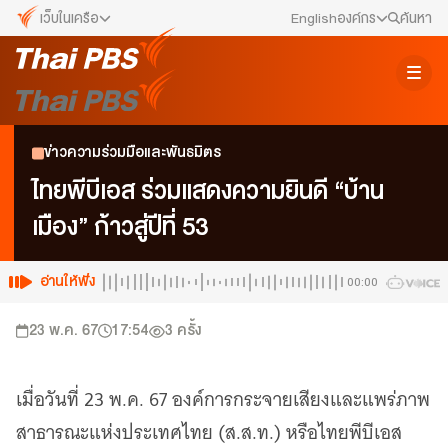
เว็บในเครือ
English
องค์กร
ค้นหา
เว็บไซต์ในเครือ
สมัครงาน/ฝึกงาน
ALTV
ทีวีเรียนสนุก
ข่าวประชาสัมพันธ์
ข่าวความร่วมมือและพันธมิตร
VIPA
ทุกความสุข...ดูฟรี ไม่มีโฆษณา
คณะกรรมการนโยบาย ส.ส.ท.
ไทยพีบีเอส ร่วมแสดงความยินดี “บ้าน
The Active
เมือง” ก้าวสู่ปีที่ 53
พื้นที่นำเสนอวาระของสังคม
สภาผู้ชมและผู้ฟังรายการ
Thai PBS Kids
เรื่องราวดี ๆ สำหรับครอบครัว
อ่านให้ฟัง
00:00
รับเรื่องร้องเรียน
Thai PBS Podcast
23 พ.ค. 67
17:54
3
ครั้ง
View The World via The Voice
ติดต่อเรา
Thai PBS World
We Bring Thailand to The World
เมื่อวันที่ 23 พ.ค. 67 องค์การกระจายเสียงและแพร่ภาพ
About Thai PBS
สาธารณะแห่งประเทศไทย (ส.ส.ท.) หรือไทยพีบีเอส