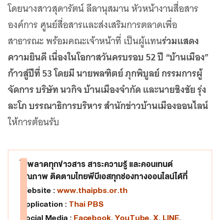
เว็บไซต์บริการ
โดยนางสาวสุดารัตน์ ลีลานุสมาน หัวหน้างานสื่อสาร
C-SITE
องค์การ ศูนย์สื่อสารและส่งเสริมการตลาดเพื่อ
เพราะพลังการสื่อสารอยู่ในมือคุณ
ร่วมแสดง
สาธารณะ พร้อมคณะเจ้าหน้าที่ เป็นผู้แทน
Locals
ความยินดี เนื่องในโอกาสวันครบรอบ 52 ปี “บ้านเมือง”
นิเวศสื่อสาธารณะท้องถิ่นคุณภาพ
ก้าวสู่ปีที่ 53 โดยมี นายพลฑิตย์ ภุกพิบูลย์ กรรมการผู้
Policy Watch
จับตาอนาคตประเทศไทย
จัดการ บริษัท นวกิจ บ้านเมืองจำกัด และนายชิงชัย รุ่ง
The Visual
ละโภ บรรณาธิการบริหาร สำนักข่าวบ้านเมืองออนไลน์
Making Data Visible
ให้การต้อนรับ
Thai PBS Verify
ตรวจสอบข่าวปลอม คัดกรองข่าวจริง
ไม่พลาดทุกข่าวสาร สาระความรู้ และคอนเทนต์
คุณภาพ ติดตามไทยพีบีเอสทุกช่องทางออนไลน์ได้ที่
Website :
www.thaipbs.or.th
Application :
Thai PBS
Social Media :
Facebook
,
YouTube
,
X
,
LINE
,