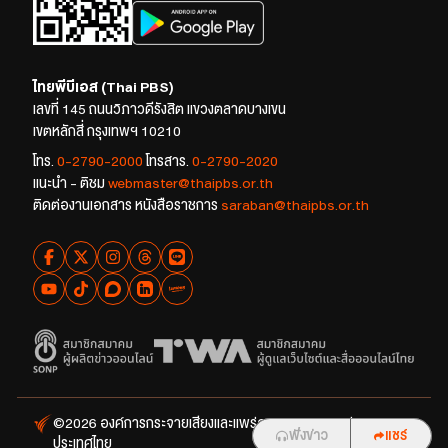
ไทยพีบีเอส (Thai PBS)
เลขที่ 145 ถนนวิภาวดีรังสิต แขวงตลาดบางเขน
เขตหลักสี่ กรุงเทพฯ 10210
โทร.
0-2790-2000
โทรสาร.
0-2790-2020
แนะนำ - ติชม
webmaster@thaipbs.or.th
ติดต่องานเอกสาร หนังสือราชการ
saraban@thaipbs.or.th
©2026 องค์การกระจายเสียงและแพร่ภาพสาธารณะแห่ง
ฟังข่าว
ฟังข่าว
แชร์
แชร์
ประเทศไทย