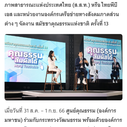
เว็บไซต์บริการ
ภาพสาธารณะแห่งประเทศไทย (ส.ส.ท.) หรือ ไทยพีบี
C-SITE
เอส และหน่วยงานองค์กรเครือข่ายทางสังคมภาคส่วน
เพราะพลังการสื่อสารอยู่ในมือคุณ
ต่าง ๆ จัดงาน สมัชชาคุณธรรมแห่งชาติ ครั้งที่ 13
Locals
นิเวศสื่อสาธารณะท้องถิ่นคุณภาพ
Policy Watch
จับตาอนาคตประเทศไทย
The Visual
Making Data Visible
Thai PBS Verify
ตรวจสอบข่าวปลอม คัดกรองข่าวจริง
ศูนย์คุณธรรม (องค์การ
เมื่อวันที่ 31 ส.ค. – 1 ก.ย. 66
มหาชน) ร่วมกับกระทรวงวัฒนธรรม พร้อมด้วยองค์การ