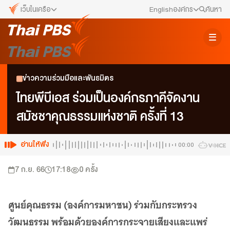
เว็บในเครือ
English
องค์กร
ค้นหา
เว็บไซต์ในเครือ
สมัครงาน/ฝึกงาน
ALTV
ทีวีเรียนสนุก
ข่าวประชาสัมพันธ์
ข่าวความร่วมมือและพันธมิตร
VIPA
ทุกความสุข...ดูฟรี ไม่มีโฆษณา
คณะกรรมการนโยบาย ส.ส.ท.
ไทยพีบีเอส ร่วมเป็นองค์กรภาคีจัดงาน
The Active
สมัชชาคุณธรรมแห่งชาติ ครั้งที่ 13
พื้นที่นำเสนอวาระของสังคม
สภาผู้ชมและผู้ฟังรายการ
Thai PBS Kids
เรื่องราวดี ๆ สำหรับครอบครัว
อ่านให้ฟัง
00:00
รับเรื่องร้องเรียน
Thai PBS Podcast
7 ก.ย. 66
17:18
0
ครั้ง
View The World via The Voice
ติดต่อเรา
Thai PBS World
We Bring Thailand to The World
ศูนย์คุณธรรม (องค์การมหาชน) ร่วมกับกระทรวง
About Thai PBS
วัฒนธรรม พร้อมด้วยองค์การกระจายเสียงและแพร่