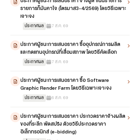
ประกาศผู้ชนะการเสนอราคา จ้างผู้ดำเนินรายการ
เว็บไซต์บริการ
รายการก็มันคาใจ (ไตรมาส3-4/2569) โดยวิธีเฉพาะ
C-SITE
เจาะจง
เพราะพลังการสื่อสารอยู่ในมือคุณ
ประกาศผล
7 ส.ค. 69
Locals
นิเวศสื่อสาธารณะท้องถิ่นคุณภาพ
ประกาศผู้ชนะการเสนอราคา ซื้ออุปกรณ์การผลิต
Policy Watch
จับตาอนาคตประเทศไทย
และทดแทนอุปกรณ์ที่เสื่อมสภาพ โดยวิธีคัดเลือก
ประกาศผล
7 ส.ค. 69
The Visual
Making Data Visible
Thai PBS Verify
ประกาศผู้ชนะการเสนอราคา ซื้อ Software
ตรวจสอบข่าวปลอม คัดกรองข่าวจริง
Graphic Render Farm โดยวิธีเฉพาะเจาะจง
ประกาศผล
6 ส.ค. 69
ประกาศผู้ชนะการเสนอราคา ประกวดราคาจ้างผลิต
ของที่ระลึก พัดสปริง ด้วยวิธีประกวดราคา
อิเล็กทรอนิกส์ (e-bidding)