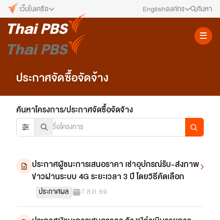
เว็บในเครือ
English
องค์กร
ค้นหา
เว็บไซต์ในเครือ
สมัครงาน/ฝึกงาน
ALTV
ทีวีเรียนสนุก
ข่าวประชาสัมพันธ์
VIPA
ประกาศจัดซื้อจัดจ้าง
ทุกความสุข...ดูฟรี ไม่มีโฆษณา
คณะกรรมการนโยบาย ส.ส.ท.
The Active
ค้นหาโครงการ/ประกาศจัดซื้อจัดจ้าง
พื้นที่นำเสนอวาระของสังคม
สภาผู้ชมและผู้ฟังรายการ
Thai PBS Kids
เรื่องราวดี ๆ สำหรับครอบครัว
รับเรื่องร้องเรียน
Thai PBS Podcast
ประกาศผู้ชนะการเสนอราคา เช่าอุปกรณ์รับ-ส่งภาพ
View The World via The Voice
ติดต่อเรา
ข่าวผ่านระบบ 4G ระยะเวลา 3 ปี โดยวิธีคัดเลือก
Thai PBS World
We Bring Thailand to The World
ประกาศผล
7 ส.ค. 69
About Thai PBS