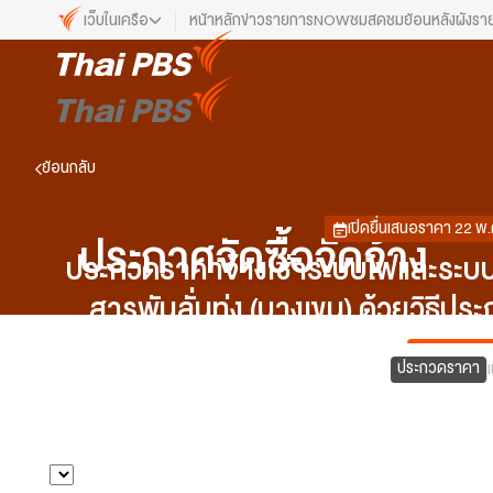
เว็บในเครือ
หน้าหลัก
ข่าว
รายการ
NOW
ชมสด
ชมย้อนหลัง
ผังรา
เว็บไซต์ในเครือ
ALTV
ทีวีเรียนสนุก
ย้อนกลับ
VIPA
ทุกความสุข...ดูฟรี ไม่มีโฆษณา
The Active
เปิดยื่นเสนอราคา 22 พ.
ประกาศจัดซื้อจัดจ้าง
พื้นที่นำเสนอวาระของสังคม
ประกวดราคาจ้างเช่าระบบไฟและระบบ
Thai PBS Kids
สารพันลั่นทุ่ง (บางเขน) ด้วยวิธีป
เรื่องราวดี ๆ สำหรับครอบครัว
Thai PBS Podcast
View The World via The Voice
ประกวดราคา
Thai PBS World
We Bring Thailand to The World