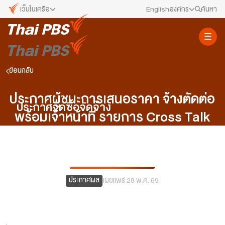
เว็บในเครือ
English
องค์กร
ค้นหา
เว็บไซต์ในเครือ
สมัครงาน/ฝึกงาน
ALTV
ทีวีเรียนสนุก
ข่าวประชาสัมพันธ์
ย้อนกลับ
VIPA
ทุกความสุข...ดูฟรี ไม่มีโฆษณา
คณะกรรมการนโยบาย ส.ส.ท.
ประกาศผู้ชนะการเสนอราคา จ้างตัดต่อ
The Active
ประกาศจัดซื้อจัดจ้าง
พื้นที่นำเสนอวาระของสังคม
พร้อมเจ้าหน้าที่ รายการ Cross Talk
สภาผู้ชมและผู้ฟังรายการ
Thai PBS Kids
คิดต่าง คุยกัน (ไตรมาส 2/2569) โดยวิธี
เรื่องราวดี ๆ สำหรับครอบครัว
รับเรื่องร้องเรียน
เฉพาะเจาะจง
Thai PBS Podcast
View The World via The Voice
ติดต่อเรา
ประกาศผล
เผยแพร่ 28 พ.ค. 69
Thai PBS World
We Bring Thailand to The World
About Thai PBS