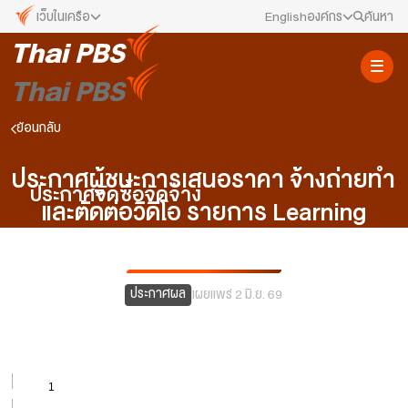
เว็บในเครือ
English
องค์กร
ค้นหา
เว็บไซต์ในเครือ
สมัครงาน/ฝึกงาน
ALTV
ทีวีเรียนสนุก
ข่าวประชาสัมพันธ์
ย้อนกลับ
VIPA
ทุกความสุข...ดูฟรี ไม่มีโฆษณา
คณะกรรมการนโยบาย ส.ส.ท.
ประกาศผู้ชนะการเสนอราคา จ้างถ่ายทำ
The Active
ประกาศจัดซื้อจัดจ้าง
พื้นที่นำเสนอวาระของสังคม
และตัดต่อวิดีโอ รายการ Learning
สภาผู้ชมและผู้ฟังรายการ
Thai PBS Kids
Focus โดยวิธีเฉพาะเจาะจง
เรื่องราวดี ๆ สำหรับครอบครัว
รับเรื่องร้องเรียน
Thai PBS Podcast
ประกาศผล
เผยแพร่ 2 มิ.ย. 69
View The World via The Voice
ติดต่อเรา
Thai PBS World
We Bring Thailand to The World
About Thai PBS