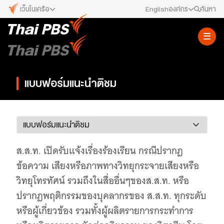
เว็บในเครือ
English
องค์กร
ค้นหา
เว็บไซต์ในเครือ
สมัครงาน/ฝึกงาน
ALTV
ทีวีเรียนสนุก
ข่าวประชาสัมพันธ์
VIPA
แบบฟอร์มแนะนำติชม
ทุกความสุข...ดูฟรี ไม่มีโฆษณา
คณะกรรมการนโยบาย ส.ส.ท.
The Active
พื้นที่นำเสนอวาระของสังคม
สภาผู้ชมและผู้ฟังรายการ
Thai PBS Kids
เรื่องราวดี ๆ สำหรับครอบครัว
รับเรื่องร้องเรียน
ส.ส.ท. เปิดรับแจ้งเรื่องร้องเรียน กรณีปรากฎ
Thai PBS Podcast
ข้อความ เสียงหรือภาพทางวิทยุกระจายเสียงหรือ
View The World via The Voice
ติดต่อเรา
วิทยุโทรทัศน์ รวมถึงในสื่ออื่นๆของส.ส.ท. หรือ
Thai PBS World
ปรากฎพฤติกรรมของบุคลากรของ ส.ส.ท. ทุกระดับ
We Bring Thailand to The World
About Thai PBS
หรือผู้เกี่ยวข้อง รวมทั้งผู้ผลิตรายการกระทำการ