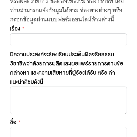
หรือผลิตรายการ ขัดต่อจริยธรรม ของวิชาชีพ โดย
เว็บไซต์บริการ
ท่านสามารถแจ้งข้อมูลได้ตาม ช่องทางต่างๆ หรือ
C-SITE
กรอกข้อมูลผ่านแบบฟอร์มออนไลน์ด้านล่างนี้
เพราะพลังการสื่อสารอยู่ในมือคุณ
Locals
เรื่อง
นิเวศสื่อสาธารณะท้องถิ่นคุณภาพ
Policy Watch
จับตาอนาคตประเทศไทย
มีความประสงค์จะร้องเรียนประเด็นผิดจริยธรรม
The Visual
วิชาชีพว่าด้วยการผลิตและเผยแพร่รายการตามข้อ
Making Data Visible
กล่าวหา และความเสียหายที่ผู้ร้องได้รับ หรือ คำ
Thai PBS Verify
แนะนำติชมดังนี้
ตรวจสอบข่าวปลอม คัดกรองข่าวจริง
ชื่อ