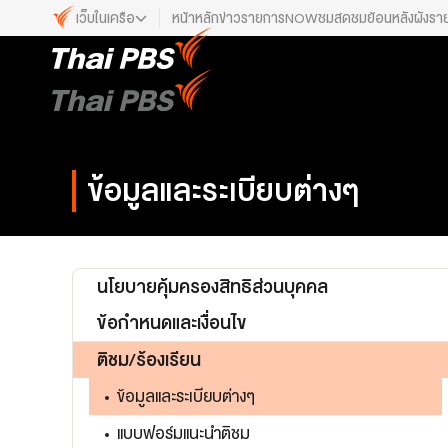
เว็บในเครือ
หน้าหลัก
ข่าว
รายการ
NOW
ชมสด
ชมย้อนหลัง
ผังรา
เว็บไซต์ในเครือ
ALTV
ทีวีเรียนสนุก
VIPA
ทุกความสุข...ดูฟรี ไม่มีโฆษณา
ข้อมูลและระเบียบต่างๆ
The Active
พื้นที่นำเสนอวาระของสังคม
Thai PBS Kids
เรื่องราวดี ๆ สำหรับครอบครัว
นโยบายคุ้มครองสิทธิส่วนบุคคล
Thai PBS Podcast
ข้อกำหนดและเงื่อนไข
View The World via The Voice
ติชม/ร้องเรียน
Thai PBS World
We Bring Thailand to The World
ข้อมูลและระเบียบต่างๆ
แบบฟอร์มแนะนำติชม