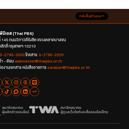
กลับขึ้นด้านบน
พีบีเอส (Thai PBS)
ที่ 145 ถนนวิภาวดีรังสิต แขวงตลาดบางเขน
ลักสี่ กรุงเทพฯ 10210
0-2790-2000
โทรสาร.
0-2790-2020
นำ - ติชม
webmaster@thaipbs.or.th
ต่องานเอกสาร หนังสือราชการ
saraban@thaipbs.or.th