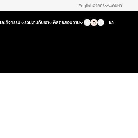
English
องค์กร
ค้นหา
สมัครงาน/ฝึกงาน
EN
วและกิจกรรม
ร่วมงานกับเรา
ติดต่อสอบถาม
ข่าวประชาสัมพันธ์
คณะกรรมการนโยบาย ส.ส.ท.
สภาผู้ชมและผู้ฟังรายการ
รับเรื่องร้องเรียน
ติดต่อเรา
About Thai PBS