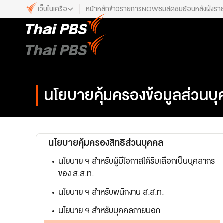
เว็บในเครือ
หน้าหลัก
ข่าว
รายการ
NOW
ชมสด
ชมย้อนหลัง
ผังรา
เว็บไซต์ในเครือ
ALTV
ทีวีเรียนสนุก
VIPA
ทุกความสุข...ดูฟรี ไม่มีโฆษณา
นโยบายคุ้มครองข้อมูลส่วนบ
The Active
พื้นที่นำเสนอวาระของสังคม
Thai PBS Kids
เรื่องราวดี ๆ สำหรับครอบครัว
นโยบายคุ้มครองสิทธิส่วนบุคคล
Thai PBS Podcast
นโยบาย ฯ สำหรับผู้มีโอกาสได้รับเลือกเป็นบุคลากร
View The World via The Voice
ของ ส.ส.ท.
Thai PBS World
นโยบาย ฯ สำหรับพนักงาน ส.ส.ท.
We Bring Thailand to The World
นโยบาย ฯ สำหรับบุคคลภายนอก