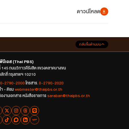
ดาวน์โหลด
กลับขึ้นด้านบน
พีบีเอส (Thai PBS)
ที่ 145 ถนนวิภาวดีรังสิต แขวงตลาดบางเขน
ลักสี่ กรุงเทพฯ 10210
0-2790-2000
โทรสาร.
0-2790-2020
นำ - ติชม
webmaster@thaipbs.or.th
ต่องานเอกสาร หนังสือราชการ
saraban@thaipbs.or.th