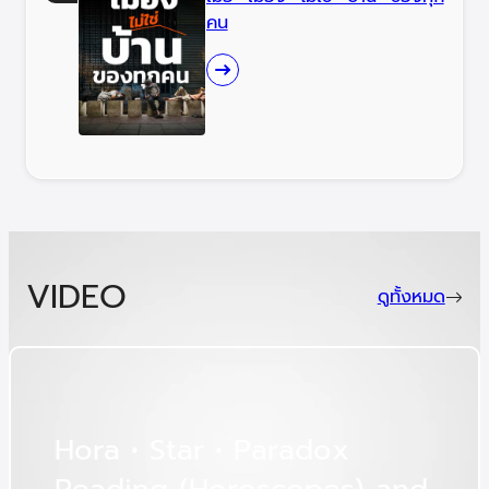
คน
VIDEO
ดูทั้งหมด
H
o
r
a
•
S
t
a
r
•
P
a
r
a
d
o
x