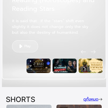
R
e
a
d
i
n
g
(
H
o
r
o
s
c
o
p
e
s
)
a
n
d
R
e
a
d
i
n
g
S
t
a
r
s
It is said that… if the “stars” shift even
slightly it does not change only the sky
but also the destiny of humankind.
Play
SHORTS
ดูทั้งหมด