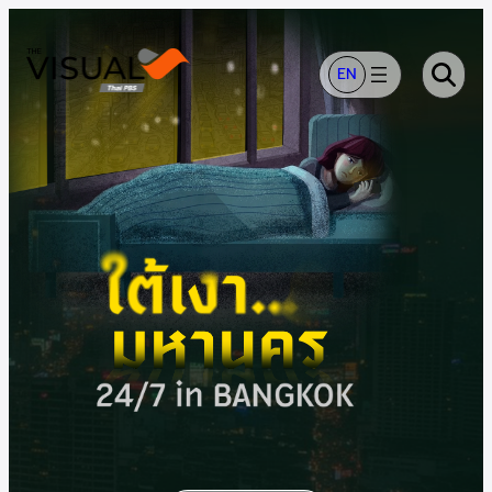
ข้าม
ไป
ยัง
EN
เนื้อหา