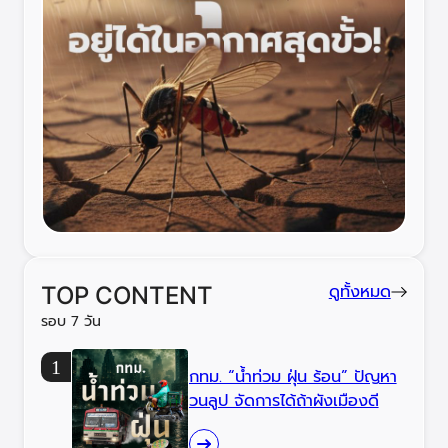
ดูทั้งหมด
TOP CONTENT
รอบ 7 วัน
กทม. “น้ำท่วม ฝุ่น ร้อน” ปัญหา
วนลูป จัดการได้ถ้าผังเมืองดี