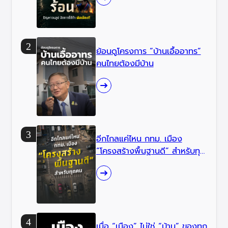
ย้อนดูโครงการ “บ้านเอื้ออาทร”
คนไทยต้องมีบ้าน
อีกไกลแค่ไหน กทม. เมือง
“โครงสร้างพื้นฐานดี” สำหรับทุก
คน
เมื่อ “เมือง” ไม่ใช่ “บ้าน” ของทุก