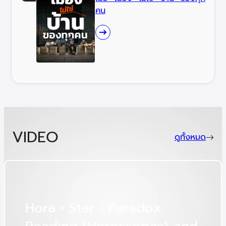
คน
VIDEO
ดูทั้งหมด
H
o
r
a
•
S
t
a
r
•
P
a
r
a
d
o
x