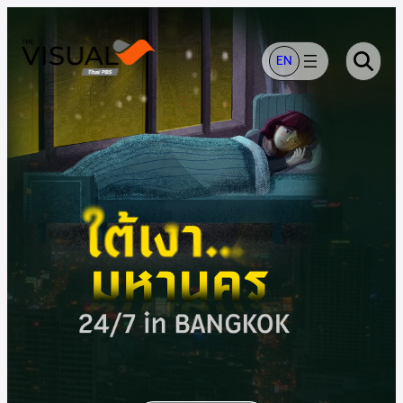
ข้าม
ไป
ยัง
EN
เนื้อหา