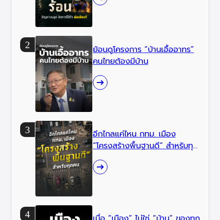
ย้อนดูโครงการ “บ้านเอื้ออาทร”
คนไทยต้องมีบ้าน
อีกไกลแค่ไหน กทม. เมือง
“โครงสร้างพื้นฐานดี” สำหรับทุก
คน
เมื่อ “เมือง” ไม่ใช่ “บ้าน” ของทุก