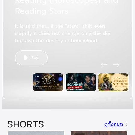
R
e
a
d
i
n
g
(
H
o
r
o
s
c
o
p
e
s
)
a
n
d
R
e
a
d
i
n
g
S
t
a
r
s
It is said that… if the “stars” shift even
slightly it does not change only the sky
but also the destiny of humankind.
Play
SHORTS
ดูทั้งหมด