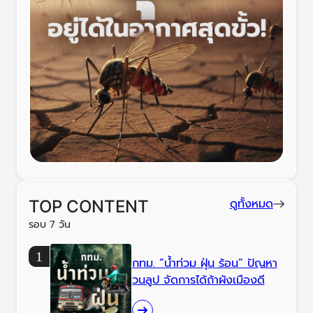
ดูทั้งหมด
TOP CONTENT
รอบ 7 วัน
กทม. “น้ำท่วม ฝุ่น ร้อน” ปัญหา
วนลูป จัดการได้ถ้าผังเมืองดี